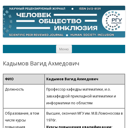
Человек. Общество. Инклюзия
Журнал Московского государственного гуманитарно-
экономического университета
Перейти
Меню
к
содержимому
Кадымов Вагид Ахмедович
ФИО
Кадымов Вагид Ахмедович
Должность
Профессор кафедры математики, и.о.
зав.кафедрой прикладной математики и
информатики по областям
Образование, в том
Высшее, окончил МГУ им. М.В.Ломоносова в
числе курсы
1976г.
повышения
Курсы повышения квалификации: